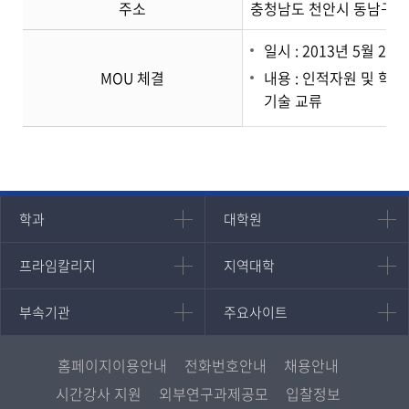
주소
충청남도 천안시 동남구 병
일시 : 2013년 5월 21일
MOU 체결
내용 : 인적자원 및 학
기술 교류
인문과학대학
대학원
학과
대학원
대학원
국어국문학과
프라임칼리지
지역대학
프라임칼리지
지역대학
경영대학원
영어영문학과
학사학위과정
지역대학 포털
중어중문학과
부속기관
주요사이트
부속기관
주요사이트
평생교육과정
서울지역대학
프랑스언어문화학과
중앙도서관
멘토링
부산지역대학
일본학과
원격교육혁신연구원
진로심리상담
홈페이지이용안내
전화번호안내
채용안내
대구경북지역대학
통합인문학연구소
교육정보화본부
시간강사 지원
외부연구과제공모
입찰정보
인천지역대학