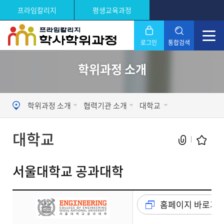
프라임칼리지
평생교육과정
로그인
통합검색
학위과정 소개
닫기
Search
학위과정 소개
협력기관 소개
대학교
대학교
서울대학교 공과대학
현재 페이지를 즐겨찾는 메뉴로
홈페이지 바로가
등록하시겠습니까?
메뉴추가